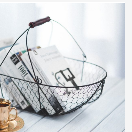
ard sur l’enfant. L’éducation traditionnelle est
ière d’éduquer: une éducation non-violente, basée sur une
e aux
besoins de l’enfant
. En effet la parentalité bienveillante
 le respect et l’empathie vis-à-vis de l’enfant.
lle lurette que l’espèce humaine ne commettrait plus de
loir « faire obéir » l’enfant, mais plutôt de l’encourager à
ttitude laxiste : mais il n’en est rien ! Or certains persistent à
ori qui axe sa pédagogie notamment sur le respect du rythme de
ur comprendre ce qu’est la pédagogie Montessori
ndent aussi bien aux besoins des enfants qu’à ceux de leurs