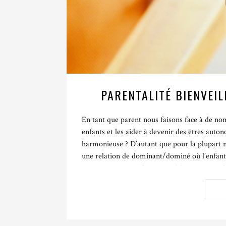
PARENTALITÉ BIENVEIL
En tant que parent nous faisons face à de n
enfants et les aider à devenir des êtres auto
harmonieuse ? D’autant que pour la plupart n
une relation de dominant/dominé où l’enfant 
tournent vers
une formation Montessori en l
Pourtant les faits sont là : les avancées sci
avant les impacts négatifs des violences éduca
autant de facteurs négatifs qui impactent di