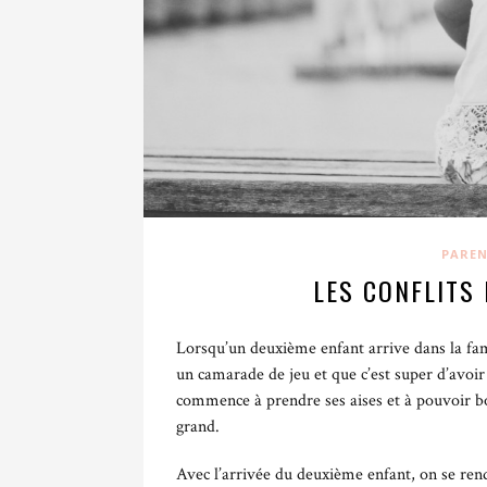
La communication non violente s’applique aus
adultes.
Comme toutes les approches positives, La CN
rejette toute forme de
violence éducative
. C
empathique en encourageant les parents à:
· accueillir avec bienveillance les émotions
PAREN
· écouter les besoins insatisfaits de l’enfa
LES CONFLITS
pleurs, agressivité etc…)
· apporter une écoute empathique, active, o
Lorsqu’un deuxième enfant arrive dans la fam
un camarade de jeu et que c’est super d’avoi
· poser un cadre bienveillant et des limites
commence à prendre ses aises et à pouvoir bou
grand.
· résoudre les conflits en amenant l’enfant 
Avec l’arrivée du deuxième enfant, on se rend
La parentalité bienveillante au quotidien