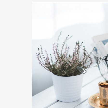
mal-être profond.
Ces découvertes tendent à porter un autre reg
progressivement remplacée par une autre man
approche bienveillante, répondant davantag
(ou parentalité positive) repose avant tout sur
« Si les punitions éduquaient il y a be
crime » (Isabelle Filliozat)
Désormais il ne s’agit plus de punir, ou de vou
coopérer en posant un cadre bienveillant.
Bienfaits de l’éducation positive
On associe souvent l’éducation positive à une a
la décrier, à l’instar de la méthode Montess
l’enfant et de ses besoins.
Voici un article po
Pourtant ses bienfaits sont nombreux et répo