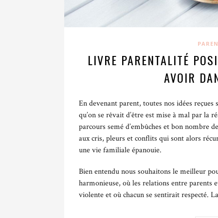
parents.
Autonomie et confiance en soi : la clé pour
PAREN
L’éducation de l’enfant de façon bienveillante
LIVRE PARENTALITÉ POSI
social : en développant une relation parent-e
AVOIR DA
confiance pour exprimer ses émotions, explo
Encourager l’autonomie, particulièrement au 
En devenant parent, toutes nos idées reçues s
créativité, de faire ses propres choix et de so
qu’on se rêvait d’être est mise à mal par la réa
en lui-même.
parcours semé d’embûches et bon nombre de p
aux cris, pleurs et conflits qui sont alors réc
Une vie de famille harmonieuse
une vie familiale épanouie.
Un enfant élevé dans un contexte bienveillant 
Bien entendu nous souhaitons le meilleur po
deviendra à son tour une personne bienveillan
harmonieuse, où les relations entre parents e
violente et où chacun se sentirait respecté. L
En conséquence, un environnement familial é
ses émotions, et sait qu’on lui portera une o