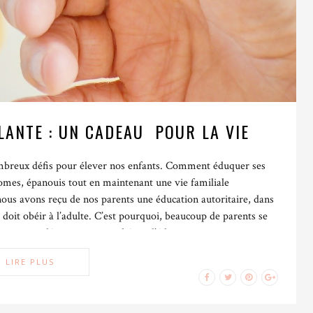
LANTE : UN CADEAU POUR LA VIE
ombreux défis pour élever nos enfants. Comment éduquer ses
nomes, épanouis tout en maintenant une vie familiale
ous avons reçu de nos parents une éducation autoritaire, dans
doit obéir à l’adulte. C’est pourquoi, beaucoup de parents se
igne
pour déconstruire ce schéma d’éducation.
entifiques, notamment en neurosciences, ont permis de mettre en
LIRE PLUS
tives. Fessées, cris, paroles blessantes et /ou humiliantes sont
rectement le bon développement de nos enfants et installent un