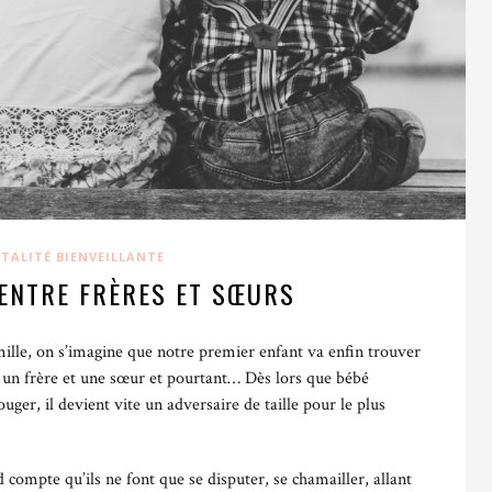
si bien à la communication avec les enfants qu’avec les
V suppose une attitude bienveillante et par conséquent
ette forme de communication positive prône une approche
 de l’enfant.
TALITÉ BIENVEILLANTE
nt qui entraînent des comportements jugés inappropriés (cris,
 ENTRE FRÈRES ET SŒURS
uverte et bienveillante.
ille, on s’imagine que notre premier enfant va enfin trouver
r un frère et une sœur et pourtant… Dès lors que bébé
 claires
ger, il devient vite un adversaire de taille pour le plus
à coopérer plutôt qu’à obéir ou punir.
 compte qu’ils ne font que se disputer, se chamailler, allant