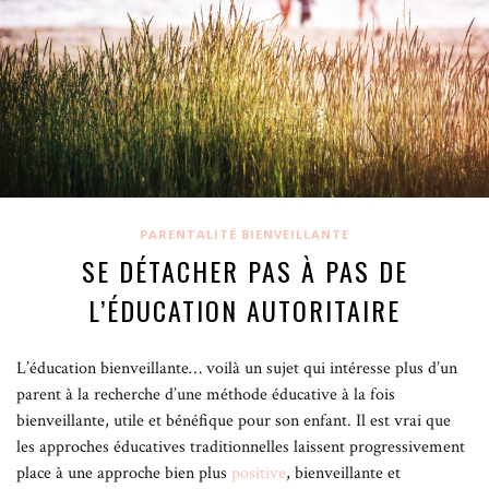
Comme toutes les approches positives, La CNV suppose une
attitude bienveillante et par conséquent rejette toute forme de
violence éducative
. Cette forme de communication positive prône
une approche empathique en encourageant les parents à:
· accueillir avec bienveillance les émotions de l’enfant.
· écouter les besoins insatisfaits de l’enfant qui entraînent des
PARENTALITÉ BIENVEILLANTE
comportements jugés inappropriés (cris, pleurs, agressivité etc…)
SE DÉTACHER PAS À PAS DE
· apporter une écoute empathique, active, ouverte et
L’ÉDUCATION AUTORITAIRE
bienveillante.
· poser un cadre bienveillant et des limites claires
L’éducation bienveillante… voilà un sujet qui intéresse plus d’un
parent à la recherche d’une méthode éducative à la fois
· résoudre les conflits en amenant l’enfant à coopérer plutôt
bienveillante, utile et bénéfique pour son enfant. Il est vrai que
qu’à obéir ou punir.
les approches éducatives traditionnelles laissent progressivement
place à une approche bien plus
positive
, bienveillante et
La parentalité bienveillante au quotidien