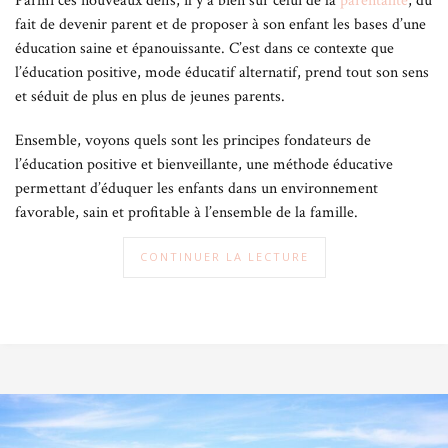
Parmi ces nouveaux défis, il y a bien sûr celui de la
parentalité
, du
Pourtant ses bienfaits sont nombreux et répondent aussi bien aux
fait de devenir parent et de proposer à son enfant les bases d’une
besoins des enfants qu’à ceux de leurs parents.
éducation saine et épanouissante. C’est dans ce contexte que
l’éducation positive, mode éducatif alternatif, prend tout son sens
Autonomie et confiance en soi : la clé pour des enfants
et séduit de plus en plus de jeunes parents.
épanouis
Ensemble, voyons quels sont les principes fondateurs de
L’éducation de l’enfant de façon bienveillante aide d’avantage
l’éducation positive et bienveillante, une méthode éducative
l’enfant à s’épanouir sur le plan émotionnel et social : en
permettant d’éduquer les enfants dans un environnement
développant une relation parent-enfant respectueuse et
favorable, sain et profitable à l’ensemble de la famille.
sécurisante, l’enfant sera davantage en confiance pour exprimer
ses émotions, explorer son environnement et développer des
CONTINUER LA LECTURE
liens sociaux.
Encourager l’autonomie, particulièrement au cours de la petite
enfance, permet à l’enfant de développer sa créativité, de faire ses
propres choix et de sortir de sa zone de confort et in fine à
développer sa confiance en lui-même.
Une vie de famille harmonieuse