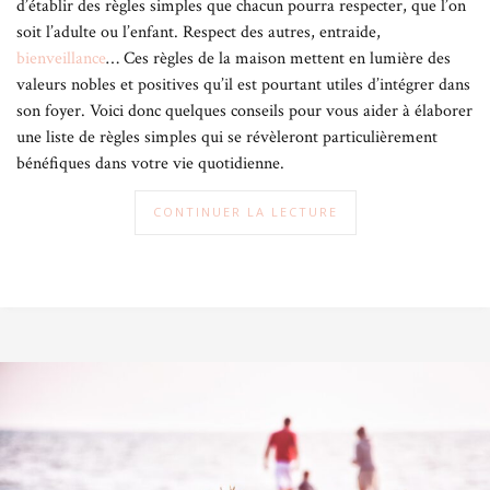
d’établir des règles simples que chacun pourra respecter, que l’on
place des outils efficaces.
soit l’adulte ou l’enfant. Respect des autres, entraide,
bienveillance
… Ces règles de la maison mettent en lumière des
Théorie de l’attachement
valeurs nobles et positives qu’il est pourtant utiles d’intégrer dans
son foyer. Voici donc quelques conseils pour vous aider à élaborer
En parentalité bienveillante la notion de figure d’attachement est
une liste de règles simples qui se révèleront particulièrement
fondamentale. Pour se développer affectivement et socialement,
bénéfiques dans votre vie quotidienne.
l’enfant a naturellement besoin d’une figure d’attachement. Il
s’agit généralement des parents (plus particulièrement les
CONTINUER LA LECTURE
mamans) car ils sont les plus présents dans la vie de leur enfant et
prennent soin de lui, tout du moins les premiers mois de sa vie.
La figure d’attachement est indispensable au bon développement
de l’enfant, car c’est à travers le lien qu’il noue avec sa figure
d’attachement que le tout-petit va construire sa base de sécurité,
notamment affective et émotionnelle.
Communication non-violente
La communication non violente s’applique aussi bien à la
communication avec les enfants qu’avec les adultes.