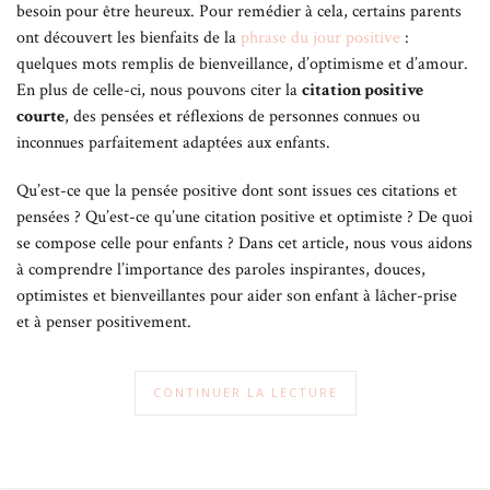
besoin pour être heureux. Pour remédier à cela, certains parents
les limites à poser: plus les enfants se sentent impliqués et plus ils
ont découvert les bienfaits de la
phrase du jour positive
:
coopèrent et se responsabilisent.
quelques mots remplis de bienveillance, d’optimisme et d’amour.
Remplacer la punition
En plus de celle-ci, nous pouvons citer la
citation positive
courte
, des pensées et réflexions de personnes connues ou
L’enfant a naturellement besoin d’expérimenter. Il en est de
inconnues parfaitement adaptées aux enfants.
même quant à la conséquence de ses actes. En éducation positive
la conséquence doit être directement reliée à l’acte, elle doit
Qu’est-ce que la pensée positive dont sont issues ces citations et
également être respectueuse, juste et justifiable.
pensées ? Qu’est-ce qu’une citation positive et optimiste ? De quoi
se compose celle pour enfants ? Dans cet article, nous vous aidons
La recherche de solution est également un excellent outil
à comprendre l’importance des paroles inspirantes, douces,
favorisant la coopération et l’indépendance des enfants.
optimistes et bienveillantes pour aider son enfant à lâcher-prise
et à penser positivement.
Pour conclure la mise en place d’une parentalité bienveillante est
le gage d’une dynamique familiale épanouie, construite sur le
respect entre parent et enfant.
CONTINUER LA LECTURE