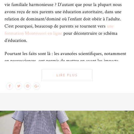
vie familiale harmonieuse ? D’autant que pour la plupart nous
avons reçu de nos parents une éducation autoritaire, dans une
relation de dominant/dominé où l’enfant doit obéir à l’adulte.
C’est pourquoi, beaucoup de parents se tournent vers
une
formation Montessori en ligne
pour déconstruire ce schéma
d’éducation.
Pourtant les faits sont là : les avancées scientifiques, notamment
en neurosciences, ont permis de mettre en avant les impacts
négatifs des violences éducatives. Fessées, cris, paroles blessantes
et /ou humiliantes sont autant de facteurs négatifs qui impactent
LIRE PLUS
directement le bon développement de nos enfants et installent un
mal-être profond.
Ces découvertes tendent à porter un autre regard sur l’enfant.
L’éducation traditionnelle est progressivement remplacée par une
autre manière d’éduquer: une éducation non-violente, basée sur
une approche bienveillante, répondant davantage aux
besoins de
l’enfant
. En effet la parentalité bienveillante (ou parentalité